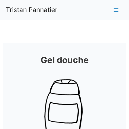
Aller
Tristan Pannatier
au
Mai
contenu
Me
Gel douche