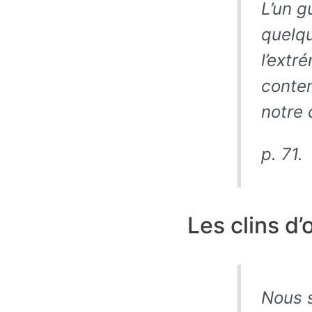
L’un g
quelqu
l’extr
conten
notre 
p. 71.
Les clins d’o
Nous s