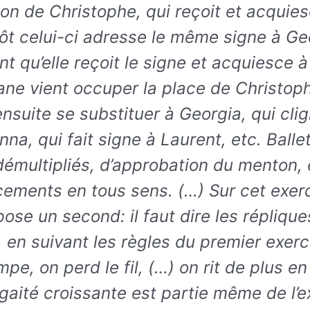
ion de Christophe, qui reçoit et acquies
ôt celui-ci adresse le même signe à Ge
t qu’elle reçoit le signe et acquiesce à
ne vient occuper la place de Christoph
ensuite se substituer à Georgia, qui clign
nna, qui fait signe à Laurent, etc. Balle
 démultipliés, d’approbation du menton, 
ements en tous sens. (…) Sur cet exer
ose un second: il faut dire les réplique
 en suivant les règles du premier exer
mpe, on perd le fil, (…) on rit de plus en
gaité croissante est partie même de l’e