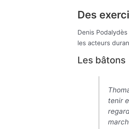
Des exerc
Denis Podalydès 
les acteurs durant
Les bâtons
Thomas
tenir 
regard
marche