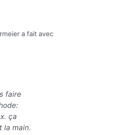
meier a fait avec
s faire
thode:
ux. ça
 la main.