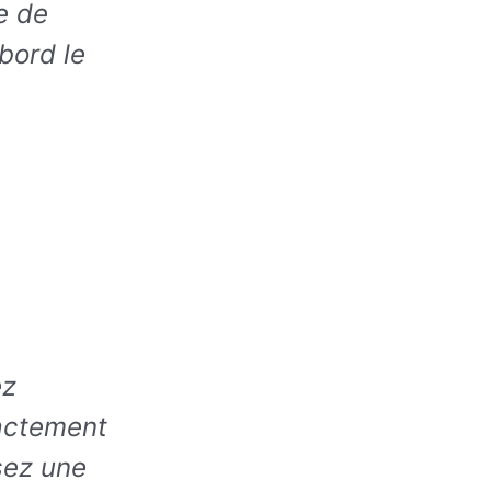
e de
bord le
ez
xactement
sez une