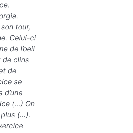
ce.
orgia.
 son tour,
e. Celui-ci
e de l’oeil
t de clins
et de
cice se
s d’une
cice (…) On
 plus (…).
xercice