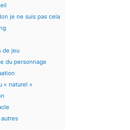
eil
on je ne suis pas cela
ing
s de jeu
te du personnage
uation
 « naturel »
on
acle
 autres