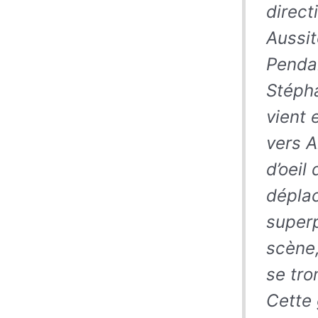
direct
Aussit
Pendan
Stépha
vient 
vers A
d’oeil
déplac
superp
scène,
se tro
Cette 