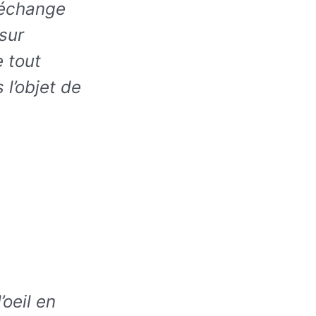
n échange
sur
e tout
 l’objet de
oeil en