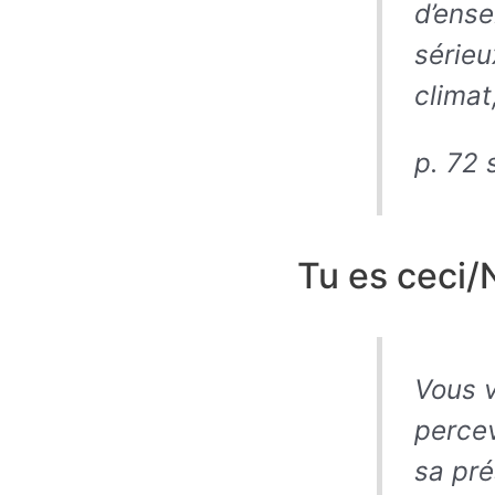
d’ense
sérieu
climat
p. 72 
Tu es ceci/
Vous 
percev
sa pré