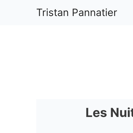
Aller
Tristan Pannatier
au
contenu
Les Nui