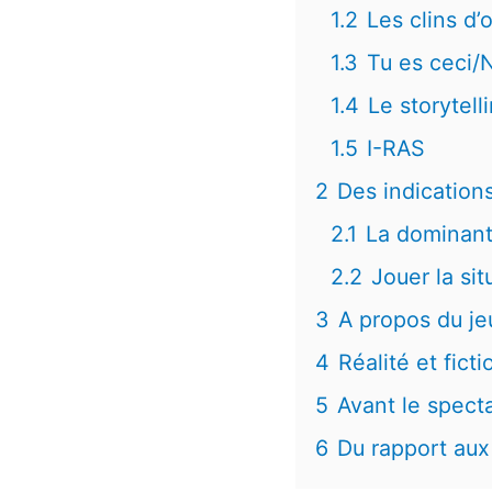
1.2
Les clins d’o
1.3
Tu es ceci/N
1.4
Le storytell
1.5
I-RAS
2
Des indication
2.1
La dominan
2.2
Jouer la sit
3
A propos du jeu
4
Réalité et ficti
5
Avant le spect
6
Du rapport aux