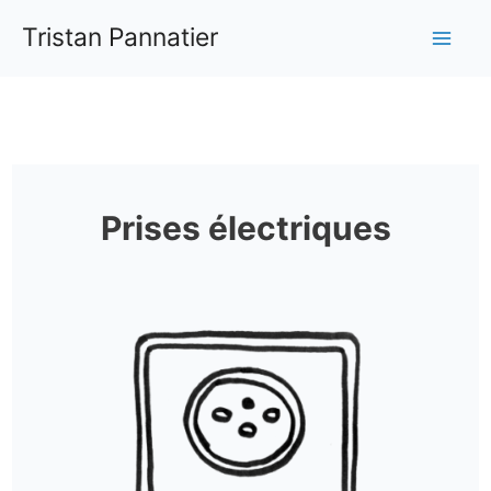
Aller
Tristan Pannatier
au
Mai
contenu
Me
Prises électriques