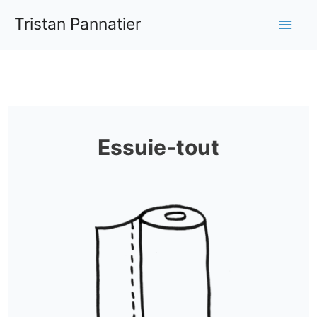
Aller
Tristan Pannatier
au
Mai
contenu
Me
Essuie-tout