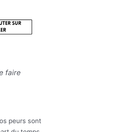
e faire
nos peurs sont
part du temps