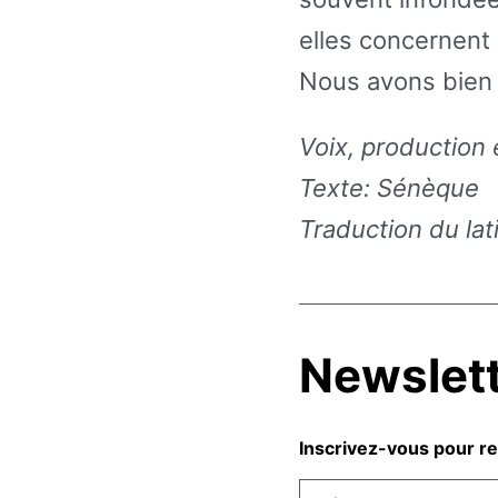
elles concernent l
Nous avons bien p
Voix, production e
Texte: Sénèque
Traduction du lat
Newslett
Inscrivez-vous pour re
Prénom