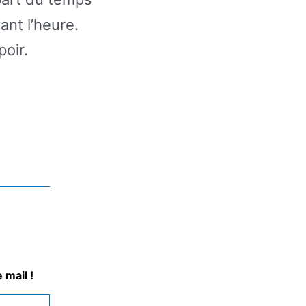
vant l’heure.
poir.
 mail !