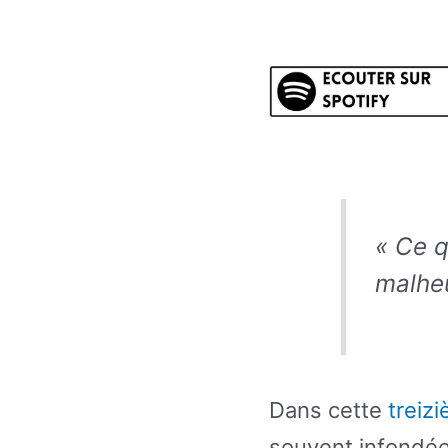
« Ce q
malhe
Dans cette
treizi
souvent infondées