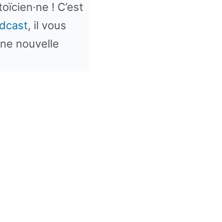
ïcien·ne ! C’est
dcast
, il vous
Une nouvelle