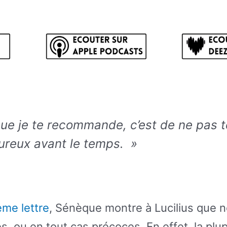
ue je te recommande, c’est de ne pas t
ureux avant le temps. »
ème lettre
, Sénèque montre à Lucilius que 
, ou en tout cas précoces. En effet, la plu