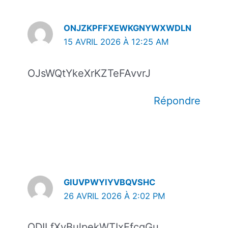
ONJZKPFFXEWKGNYWXWDLN
15 AVRIL 2026 À 12:25 AM
OJsWQtYkeXrKZTeFAvvrJ
Répondre
GIUVPWYIYVBQVSHC
26 AVRIL 2026 À 2:02 PM
ODILfXvBulpekWTIxEfcqGu