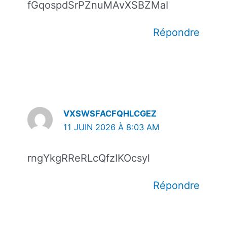
fGqospdSrPZnuMAvXSBZMaI
Répondre
VXSWSFACFQHLCGEZ
11 JUIN 2026 À 8:03 AM
rngYkgRReRLcQfzIKOcsyl
Répondre