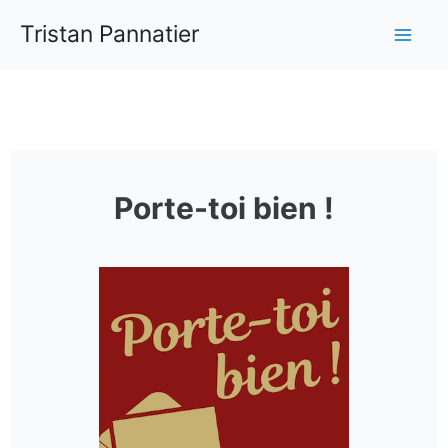
Aller
Tristan Pannatier
au
Mai
contenu
Me
Porte-toi bien !