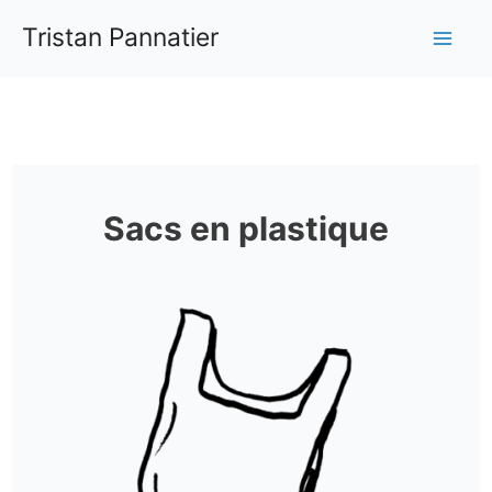
Aller
Tristan Pannatier
au
Mai
contenu
Me
Sacs en plastique