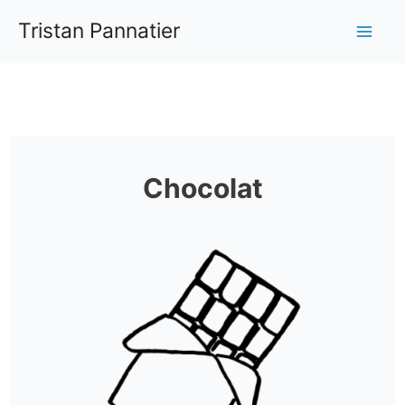
Aller
Tristan Pannatier
au
Mai
contenu
Me
Chocolat