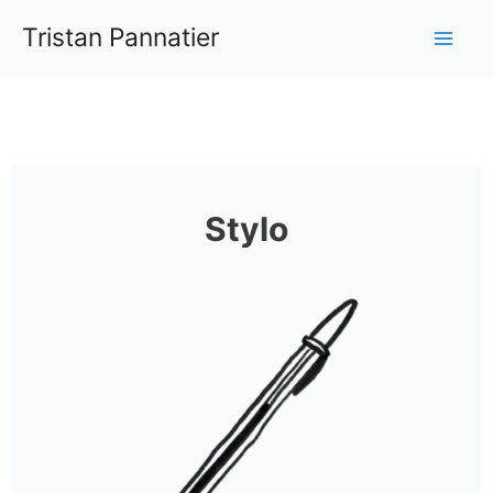
Aller
Tristan Pannatier
au
Mai
contenu
Me
Stylo