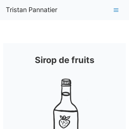
Aller
Tristan Pannatier
au
Mai
contenu
Me
Sirop de fruits