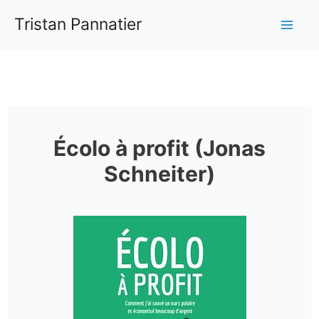
Aller
Tristan Pannatier
au
Mai
contenu
Me
Écolo à profit (Jonas
Schneiter)