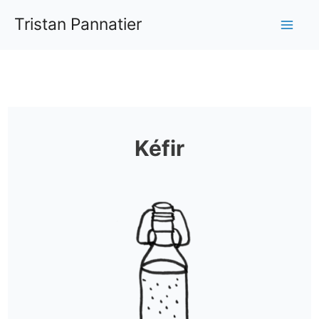
Aller
Tristan Pannatier
au
Mai
contenu
Me
Kéfir