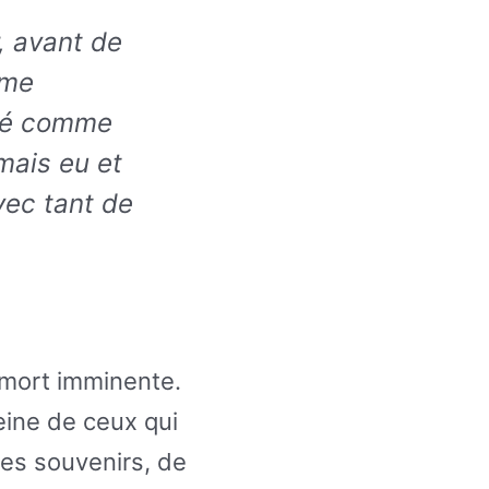
, avant de
 me
ité comme
jamais eu et
vec tant de
 mort imminente.
peine de ceux qui
ses souvenirs, de