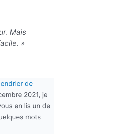
our. Mais
acile. »
lendrier de
cembre 2021, je
vous en lis un de
quelques mots