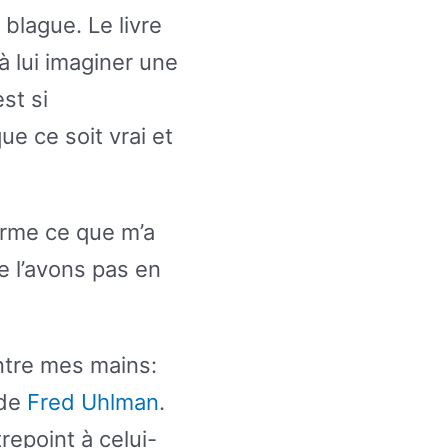
blague. Le livre
à lui imaginer une
est si
ue ce soit vrai et
firme ce que m’a
e l’avons pas en
entre mes mains:
 de
Fred Uhlman
.
ntrepoint à celui-