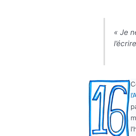
«
Je n
l’écri
C
l’
p
m
l