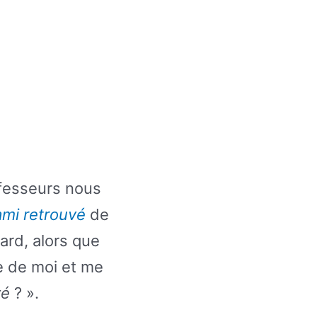
fesseurs nous
ami retrouvé
de
ard, alors que
e de moi et me
vé
? ».