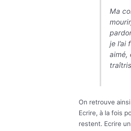
Ma co
mourir
pardon
je l’ai
aimé, 
traîtr
On retrouve ains
Ecrire, à la fois 
restent. Ecrire u