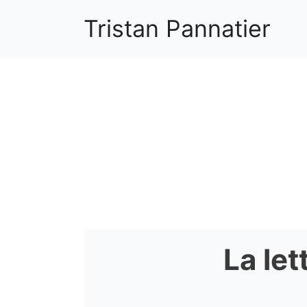
Aller
Tristan Pannatier
au
contenu
La le