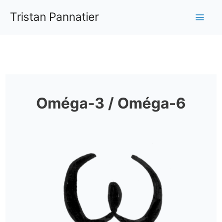
Aller
Tristan Pannatier
au
Mai
contenu
Me
Oméga-3 / Oméga-6